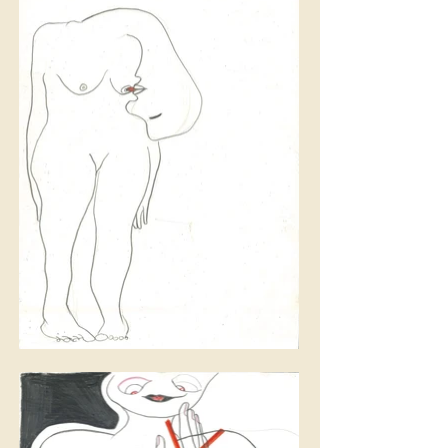
Breast milk, lead and
colored pencil 42x29.7cm,
1981 (c) SAMMLUNG
VERBUND