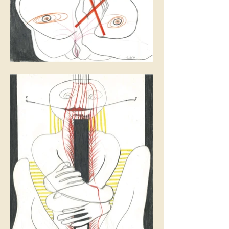
Be nice and good, lead-
colored felt-tip pen,
ballpoint pen 29.7x42cm,
1981 (c) SAMMLUNG
VERBUND