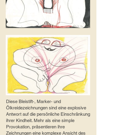
The stake, lead and
colored pencil, 44x30,
1981 (c) SAMMLUNG
VERBUND
My best piece, pencil and
colored pencil, 29.7x42
Diese Bleistift-, Marker- und
cm, 1981 (c)
Ölkreidezeichnungen sind eine explosive
Antwort auf die persönliche Einschränkung
SAMMLUNG VERBUND
ihrer Kindheit. Mehr als eine simple
Provokation, präsentieren ihre
Zeichnungen eine komplexe Ansicht des